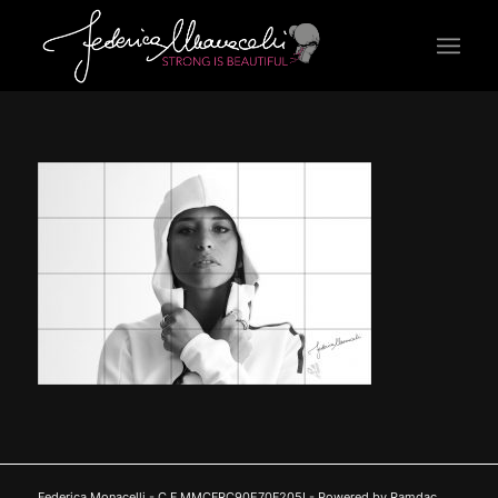
Federica Monacelli - C.F MMCFRC90E70F205I - Powered by Ramdac