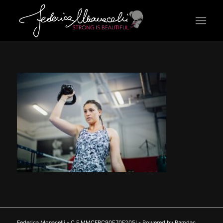
Federica Monacelli - C.F MMCFRC90E70F205I - Powered by Ramdac